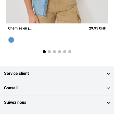
Chemise en jean à boutons-pression
29.95 CHF
Couleur
light used
Service client
Conseil
Suivez nous