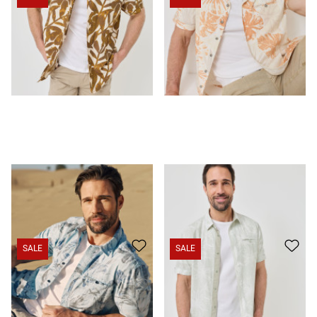
Chemise d'été imprimée
39.95 CHF
29.95 CHF
Chemise en seersucker à imprimé estival
39.95 CHF
29.95 CHF
SALE
SALE