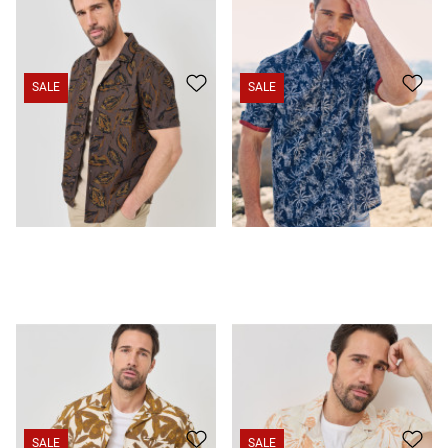
SALE
SALE
Chemise imprimée avec imprimé intégral
29.95 CHF
19.95 CHF
Chemise d'été légère à fleurs
29.95 CHF
19.95 CHF
SALE
SALE