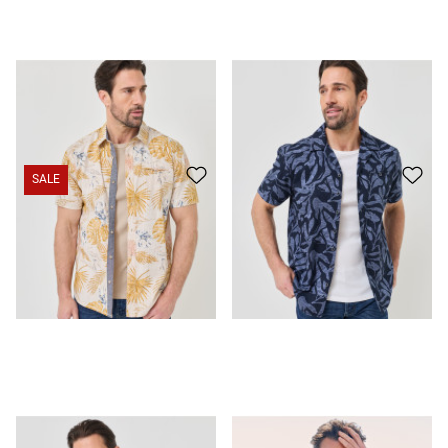
Chemise d'été légère à imprimé
39.95 CHF
Chemise d'été légère à imprimé
39.95 CHF
SALE
Chemise d'été à imprimé intégral
29.95 CHF
19.95 CHF
Chemise d'été légère à fleurs
39.95 CHF