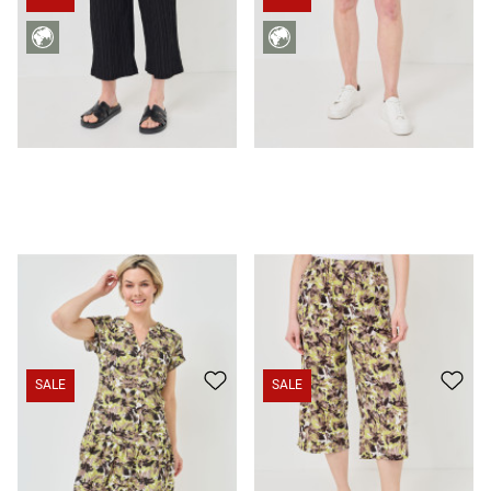
Robe d'été à imprimé magnifique
45.95 CHF
29.95 CHF
Culotte légère en lin-viscose
39.95 CHF
19.95 CHF
SALE
SALE