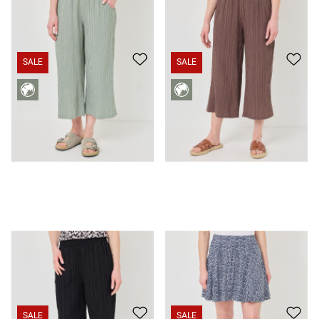
SALE
SALE
Culotte légère, texture rayée
35.95 CHF
19.95 CHF
Jupe d'été avec short intégré
35.95 CHF
19.95 CHF
SALE
SALE