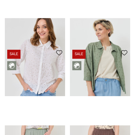
Blouse en dentelle style veste
45.95 CHF
29.95 CHF
Blouse en dentelle style veste
45.95 CHF
29.95 CHF
SALE
SALE
Culotte légère, texture rayée
35.95 CHF
19.95 CHF
Culotte légère, texture rayée
35.95 CHF
19.95 CHF