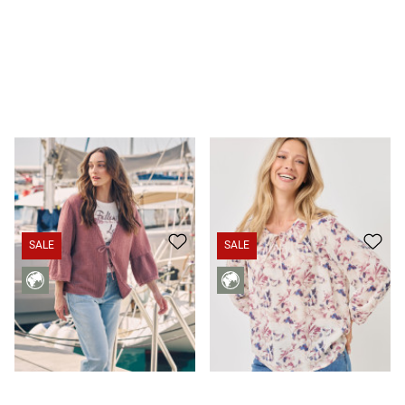
T-shirt doux avec imprimé sur le devant
29.95 CHF
Chemisier léger en viscose imprimé
45.95 CHF
SALE
SALE