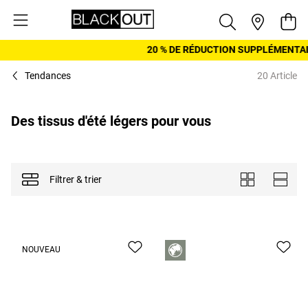
Aller au contenu
Pani
20 % DE RÉDUCTION SUPPLÉMENTAIRE
Tendances
20 Article
Des tissus d'été légers pour vous
Filtrer & trier
Afficher en
Carreaux
Liste
NOUVEAU