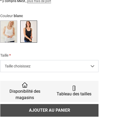
* y compris MwSt.,
plus frais de port
Couleur
blanc
blanc
noir
Taille
Taille choisissez
Disponibilité des
Tableau des tailles
magasins
Nombre
AJOUTER AU PANIER