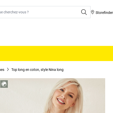
rcher
Storefinde
ues
Top long en coton, style Nina long