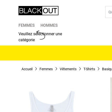
Aller au contenu
Che
FEMMES
HOMMES
Veuillez sélectionner une
catégorie
Accueil
Femmes
Vêtements
T-Shirts
Basiq