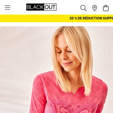
Aller au contenu
Pani
20 % DE RÉDUCTION SUPPL