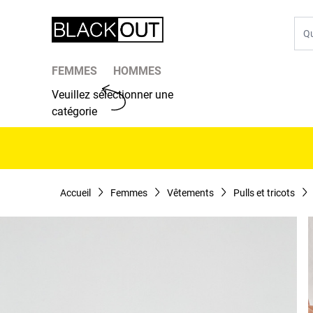
Aller au contenu
Che
FEMMES
HOMMES
Veuillez sélectionner une
catégorie
Accueil
Femmes
Vêtements
Pulls et tricots