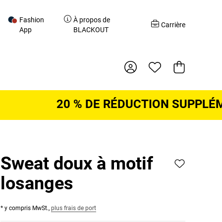
Fashion
À propos de
r
Carrière
App
BLACKOUT
Panier d'acha
20 % DE RÉDUCTION SUPPLÉMENT
Sweat doux à motif
losanges
* y compris MwSt.,
plus frais de port