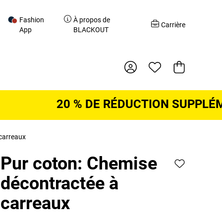
Fashion
À propos de
r
Carrière
App
BLACKOUT
Panier d'acha
20 % DE RÉDUCTION SUPPLÉMENTA
carreaux
Pur coton: Chemise
décontractée à
carreaux