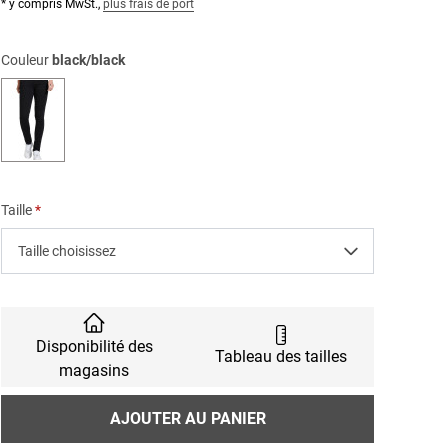
* y compris MwSt.,
plus frais de port
Couleur
black/black
black/black
Taille
Taille choisissez
Disponibilité des
Tableau des tailles
magasins
Nombre
AJOUTER AU PANIER