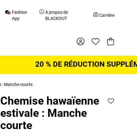
Fashion
À propos de
r
Carrière
App
BLACKOUT
Panier d'acha
20 % DE RÉDUCTION SUPPLÉMENT
e : Manche courte
Chemise hawaïenne
estivale : Manche
courte