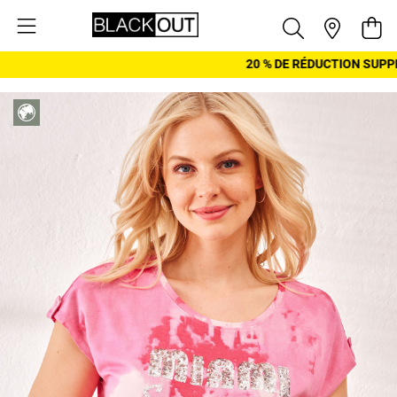
Aller au contenu
Pani
20 % DE RÉDUCTION SUPPL